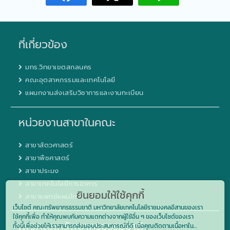
ที่เกี่ยวข้อง
มทร.วิทยาเขตสกลนคร
คณะอุตสาหกรรมและเทคโนโลยี
แผนกงานส่งเสริมวิชาการและงานทะเบียน
หน่วยงานสาขาในคณะ
สาขาสัตวศาสตร์
สาขาพืชศาสตร์
สาขาประมง
สาขาเทคโนโลยีการอาหาร
ยินยอมให้ใช้คุกกี้
สาขาแพทย์แผนไทย
เว็บไซต์ คณะทรัพยากรธรรมชาติ มหาวิทยาลัยเทคโนโลยีราชมงคลอีสานของเรา
ใช้คุกกี้เพื่อ ทำให้คุณพบกับความแตกต่างจากผู้ใช้อื่น ๆ ของเว็บไซต์ของเรา
เพจคณะทรัพยากรธรรมชาติ
ทั้งนี้เพื่อช่วยให้เราสามารถส่งมอบประสบการณ์ที่ดี เมื่อคุณติดตามเนื้อหาใน