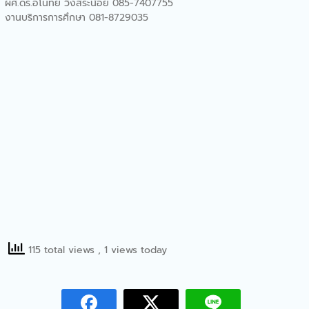
คณะทรัพยากรธรรมชาติร่วม
ผศ.ดร.อโนทัย วิงสระน้อย 085-7407755
อบรมเชิงปฏิบัติการ เรื่อง
งานบริการการศึกษา 081-8729035
“ระบบการจัดเก็บสารเคมีและ
การจัดเก็บของเสีย”
คณะทรัพยากรธรรมชาติจัด
กิจกรรมบริการวิชาการ
Bootcamp: MED-SCI-
AGRO-TECH- Camp I
คณะทรัพยากรธรรมชาติจัด
โครงการอบรมความรู้
“กิจกรรมขับขี่ปลอดภัย”
คณะทรัพยากรธรรมชาติร่วม
ดำเนินการจัดการบรรยาย
พิเศษหัวข้อ“รู้ให้ทัน ป้องกัน
โรค FMD”
115 total views
, 1 views today