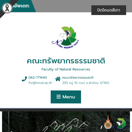
ให้บริการวิชาการในงานรวม
Skip
ข่าวอัพเดท:
น้ำใจไทสกล (งานกาชาด)
to
ปิดโหมดสีเทา
ประจำปี 2569
content
คณะทรัพยากรธรรมชาติให้
บริการวิชาการในการฝึกอบรม
เชิงปฏิบัติการ “การพัฒนา
ศักยภาพด้านธุรกิจฯ”
คณะทรัพยากรธรรมชาติจัด
กิจกรรมทำบุญตักบาตรเนื่อง
ในศุภมงคลสมัยขึ้นปีใหม่
คณะทรัพยากรธรรมชาติ
คณะทรัพยากรธรรมชาติร่วม
ดำเนินการจัดฝึกอบรม
Faculty of Natural Resources
หลักสูตรการนวดตอกเส้นเพื่อ
042-771440
คณะทรัพยากรธรมชาติ
สุขภาพ 30 ชั่วโมง
fnr@rmuti.ac.th
205 หมู่ 10 ต.แร่ อ.พังโคน 47160
คณะทรัพยากรธรรมชาติจัด
บรรยายพิเศษมุมมองการ
Menu
จัดการฟาร์มและธุรกิจประมง
ยุคใหม่สู่ตลาดสากล
คณะทรัพยากรธรรมชาติให้การ
ต้อนรับคณะดูงานจากบริษัท
เอ็นแอลพีเอส จำกัด
คณะทรัพยากรธรรมชาติจัด