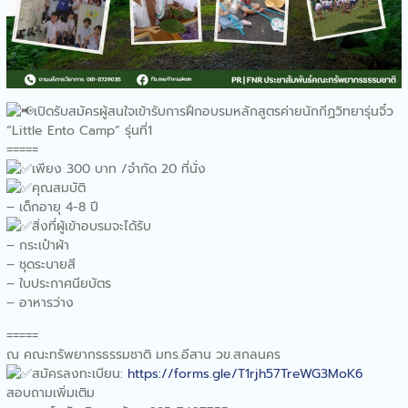
แผนไทย
คณะทรัพยากรธรรมชาติร่วม
พิธีเปิดงานครบรอบวันก่อตั้ง
ศูนย์ศึกษาการพัฒนาภูพานอัน
เนื่องมาจากพระราชดำริ
จังหวัดสกลนคร “43 ปี ศูนย์
เปิดรับสมัครผู้สนใจเข้ารับการฝึกอบรมหลักสูตรค่ายนักกีฏวิทยารุ่นจิ๋ว
ศึกษาการพัฒนาภูพานฯ
“Little Ento Camp” รุ่นที่1
สืบสาน รักษา ต่อยอด เพื่อ
=====
พัฒนาชีวิตที่ยั่งยืน”
เพียง 300 บาท /จำกัด 20 ที่นั่ง
คณะทรัพยากรธรรมชาติออก
คุณสมบัติ
ให้บริการวิชาการฐานการเรียน
– เด็กอายุ 4-8 ปี
รู้โรงเรียนเซนต์โยเซฟ ท่าแร่
สิ่งที่ผู้เข้าอบรมจะได้รับ
คณะทรัพยากรธรรมชาติให้การ
– กระเป๋าผ้า
ต้อนรับทีมตรวจประเมินจาก
– ชุดระบายสี
สำนักงานสาธารณสุขจังหวัด
– ใบประกาศนียบัตร
สกลนคร
– อาหารว่าง
คณะทรัพยากรธรรมชาติจัด
อบรมการให้ความรู้และเขียน
=====
รายงานการประกันคุณภาพ
ณ คณะทรัพยากรธรรมชาติ มทร.อีสาน วข.สกลนคร
การศึกษา ระดับหลักสูตร ตาม
สมัครลงทะเบียน:
https://forms.gle/T1rjh57TreWG3MoK6
เกณฑ์ AUN-QA
สอบถามเพิ่มเติม