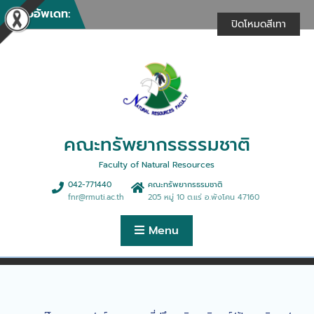
ให้บริการวิชาการในงานรวม
Skip
ข่าวอัพเดท:
น้ำใจไทสกล (งานกาชาด)
to
ปิดโหมดสีเทา
ประจำปี 2569
content
คณะทรัพยากรธรรมชาติให้
บริการวิชาการในการฝึกอบรม
เชิงปฏิบัติการ “การพัฒนา
ศักยภาพด้านธุรกิจฯ”
คณะทรัพยากรธรรมชาติจัด
กิจกรรมทำบุญตักบาตรเนื่อง
ในศุภมงคลสมัยขึ้นปีใหม่
คณะทรัพยากรธรรมชาติ
คณะทรัพยากรธรรมชาติร่วม
ดำเนินการจัดฝึกอบรม
Faculty of Natural Resources
หลักสูตรการนวดตอกเส้นเพื่อ
042-771440
คณะทรัพยากรธรมชาติ
สุขภาพ 30 ชั่วโมง
fnr@rmuti.ac.th
205 หมู่ 10 ต.แร่ อ.พังโคน 47160
คณะทรัพยากรธรรมชาติจัด
บรรยายพิเศษมุมมองการ
Menu
จัดการฟาร์มและธุรกิจประมง
ยุคใหม่สู่ตลาดสากล
คณะทรัพยากรธรรมชาติให้การ
ต้อนรับคณะดูงานจากบริษัท
เอ็นแอลพีเอส จำกัด
คณะทรัพยากรธรรมชาติจัด