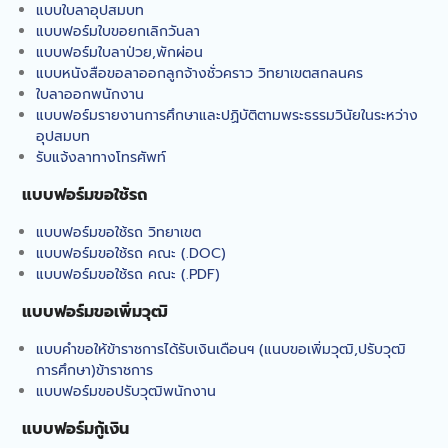
คณะทรัพยากรธรรมชาติร่วม
แบบใบลาอุปสมบท
อบรมเชิงปฏิบัติการ เรื่อง
แบบฟอร์มใบขอยกเลิกวันลา
“ระบบการจัดเก็บสารเคมีและ
แบบฟอร์มใบลาป่วย,พักผ่อน
การจัดเก็บของเสีย”
แบบหนังสือขอลาออกลูกจ้างชั่วคราว วิทยาเขตสกลนคร
คณะทรัพยากรธรรมชาติจัด
ใบลาออกพนักงาน
กิจกรรมบริการวิชาการ
แบบฟอร์มรายงานการศึกษาและปฏิบัติตามพระธรรมวินัยในระหว่าง
Bootcamp: MED-SCI-
อุปสมบท
AGRO-TECH- Camp I
รับแจ้งลาทางโทรศัพท์
คณะทรัพยากรธรรมชาติจัด
โครงการอบรมความรู้
แบบฟอร์มขอใช้รถ
“กิจกรรมขับขี่ปลอดภัย”
แบบฟอร์มขอใช้รถ วิทยาเขต
คณะทรัพยากรธรรมชาติร่วม
แบบฟอร์มขอใช้รถ คณะ (.DOC)
ดำเนินการจัดการบรรยาย
แบบฟอร์มขอใช้รถ คณะ
(.PDF)
พิเศษหัวข้อ“รู้ให้ทัน ป้องกัน
โรค FMD”
แบบฟอร์มขอเพิ่มวุฒิ
แบบคำขอให้ข้าราชการได้รับเงินเดือนฯ (แนบขอเพิ่มวุฒิ,ปรับวุฒิ
การศึกษา)ข้าราชการ
แบบฟอร์มขอปรับวุฒิพนักงาน
แบบฟอร์มกู้เงิน