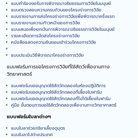
แผนไทย
แบบคำร้องขอรับการพิจารณาจริยธรรมการวิจัยในมนุษย์
คณะทรัพยากรธรรมชาติร่วม
แบบตรวจสอบความครบถ้วนของโครงร่างการวิจัย
พิธีเปิดงานครบรอบวันก่อตั้ง
แบบรายงานการส่งโครงร่างการวิจัยเพื่อพิจารณาครั้งแรก
ศูนย์ศึกษาการพัฒนาภูพานอัน
แบบรายงานความก้าวหน้าของการวิจัย
เนื่องมาจากพระราชดำริ
แบบเสนอเพื่อยกเว้นการพิจารณาจริยธรรการวิจัยในมนุษย์
จังหวัดสกลนคร “43 ปี ศูนย์
รายละเอียดการจัดส่งโครงร่างการวิจัย
ศึกษาการพัฒนาภูพานฯ
หนังสือแสดงความยินยอมเข้าร่วมโครงการวิจัย
สืบสาน รักษา ต่อยอด เพื่อ
พัฒนาชีวิตที่ยั่งยืน”
แบบประเมินวิธีพิจารณาโครงร่างการวิจัย
คณะทรัพยากรธรรมชาติออก
แบบฟอร์มการขอโครงการวิจัยที่ใช้สัตว์เพื่องานทาง
ให้บริการวิชาการฐานการเรียน
วิทยาศาสตร์
รู้โรงเรียนเซนต์โยเซฟ ท่าแร่
คณะทรัพยากรธรรมชาติให้การ
แบบฟอร์มขออนุญาตใช้สัตว์ทดลองในห้องปฎิบัติการ
ต้อนรับทีมตรวจประเมินจาก
แบบฟอร์มขออนุญาตใช้สัตว์ทดลองที่เลี้ยงในฟาร์ม
สำนักงานสาธารณสุขจังหวัด
แบบฟอร์มขออนุญาตใช้สัตว์ทดลองที่ไม่ได้เลี้ยงในฟาร์ม
สกลนคร
คู่มือ ขั้นตอนการขอใช้สัตว์ทดลองเพื่องานทางวิทยาศาสตร์
คณะทรัพยากรธรรมชาติจัด
อบรมการให้ความรู้และเขียน
แบบฟอร์มใบลาต่างๆ
รายงานการประกันคุณภาพ
การศึกษา ระดับหลักสูตร ตาม
แบบใบลาช่วยภริยาเลี้ยงดูบุตร
เกณฑ์ AUN-QA
แบบใบลาไปต่างประเทศ