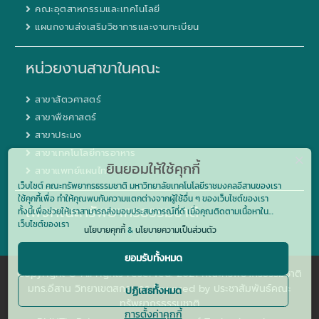
คณะอุตสาหกรรมและเทคโนโลยี
แผนกงานส่งเสริมวิชาการและงานทะเบียน
หน่วยงานสาขาในคณะ
สาขาสัตวศาสตร์
สาขาพืชศาสตร์
สาขาประมง
สาขาเทคโนโลยีการอาหาร
ยินยอมให้ใช้คุกกี้
สาขาแพทย์แผนไทย
เว็บไซต์ คณะทรัพยากรธรรมชาติ มหาวิทยาลัยเทคโนโลยีราชมงคลอีสานของเรา
ใช้คุกกี้เพื่อ ทำให้คุณพบกับความแตกต่างจากผู้ใช้อื่น ๆ ของเว็บไซต์ของเรา
เพจคณะทรัพยากรธรรมชาติ
ทั้งนี้เพื่อช่วยให้เราสามารถส่งมอบประสบการณ์ที่ดี เมื่อคุณติดตามเนื้อหาใน
เว็บไซต์ของเรา
นโยบายคุกกี้
&
นโยบายความเป็นส่วนตัว
ยอมรับทั้งหมด
Copyright © All rights reserved. 2021 คณะทรัพยากรธรรมชาติ
มทร.อีสาน วิทยาเขตสกลนคร Powered by ประชาสัมพันธ์คณะ
ปฏิเสธทั้งหมด
ทรัพยากรธรรมชาติ
การตั้งค่าคุกกี้