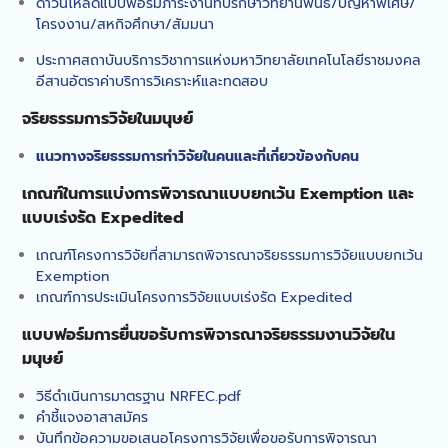
ดาวน์โหลดแบบฟอร์มภาระงานที่ปรึกษาวิทยานิพนธ์/ปัญหาพิเศษ/
กิจกรรมบริการวิชาการ
โครงงาน/สหกิจศึกษา/สัมมนา
ห้องเรียนในรั้วมหาลัย
คณะทรัพยากรธรรมชาติให้การ
ประกาศสถาบันบริการวิชาการแห่งมหาวิทยาลัยเทคโนโลยีราชมงคล
ต้อนรับสำนักงานพลังงาน
อีสานอัตราค่าบริการวิเคราะห์และทดสอบ
จังหวัดสกลนคร
จริยธรรมการวิจัยในมนุษย์
คณะทรัพยากรธรรมชาติร่วม
ลงนามความร่วมมือทาง
แนวทางจริยธรรมการทำวิจัยในคนและที่เกี่ยวข้องกับคน
วิชาการด้านการการแพทย์แผน
ไทย
เกณฑ์ในการแบ่งการพิจารณาแบบยกเว้น Exemption และ
คณะทรัพยากรธรรมชาติออก
แบบเร่งรัด Expedited
ให้บริการวิชาการกิจกรรมการ
ใช้กล้องจุลทรรศน์”เจาะโลกใบ
เกณฑ์โครงการวิจัยที่สามารถพิจารณาจริยธรรมการวิจัยแบบยกเว้น
เล็ก”
Exemption
คณะทรัพยากรธรรมชาติจัด
เกณฑ์การประเมินโครงการวิจัยแบบเร่งรัด Expedited
กิจกรรมบริการวิชาการ
Bootcamp: MED-SCI-
แบบฟอร์มการยื่นขอรับการพิจารณาจริยธรรมงานวิจัยใน
AGRO-TECH- Camp
มนุษย์
คณะทรัพยากรธรรมชาติให้การ
ต้อนรับคณะผู้บริหารจาก
วิธีดำเนินการมาตรฐาน NRFEC.pdf
มทร.ตะวันออก ในการเข้า
คำชี้แจงอาสาสมัคร
ศึกษาดูงานทางด้านการแพทย์
บันทึกข้อความขอเสนอโครงการวิจัยเพื่อขอรับการพิจารณา