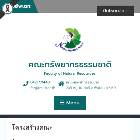
ให้บริการวิชาการในงานรวม
Skip
ข่าวอัพเดท:
น้ำใจไทสกล (งานกาชาด)
to
ปิดโหมดสีเทา
ประจำปี 2569
content
คณะทรัพยากรธรรมชาติให้
บริการวิชาการในการฝึกอบรม
เชิงปฏิบัติการ “การพัฒนา
ศักยภาพด้านธุรกิจฯ”
คณะทรัพยากรธรรมชาติจัด
กิจกรรมทำบุญตักบาตรเนื่อง
ในศุภมงคลสมัยขึ้นปีใหม่
คณะทรัพยากรธรรมชาติ
คณะทรัพยากรธรรมชาติร่วม
ดำเนินการจัดฝึกอบรม
Faculty of Natural Resources
หลักสูตรการนวดตอกเส้นเพื่อ
042-771440
คณะทรัพยากรธรมชาติ
สุขภาพ 30 ชั่วโมง
fnr@rmuti.ac.th
205 หมู่ 10 ต.แร่ อ.พังโคน 47160
คณะทรัพยากรธรรมชาติจัด
บรรยายพิเศษมุมมองการ
Menu
จัดการฟาร์มและธุรกิจประมง
ยุคใหม่สู่ตลาดสากล
คณะทรัพยากรธรรมชาติให้การ
ต้อนรับคณะดูงานจากบริษัท
โครงสร้างคณะ
เอ็นแอลพีเอส จำกัด
คณะทรัพยากรธรรมชาติจัด