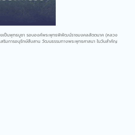
วายเป็นพุทธบูชา รอบองค์พระพุทธพิพัฒน์ราชมงคลสัตตนาค (หลวง
่งเสริมการอนุรักษ์สืบสาน วัฒนธรรมทางพระพุทธศาสนา ในวันสำคัญ