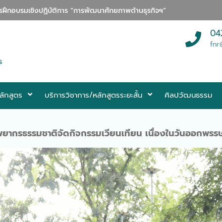
ตรเนื่องในศุภมงคลสมัยขึ้นปีใหม่
อบรมหลักสูตรการนวดตอกเส้นเพื่อสุขภาพ 30 ชั่วโมง
งการจัดการฟาร์มและธุรกิจประมงยุคใหม่สู่ตลาดสากล
04
นจากบริษัท เอ็นแอลพีเอส จำกัด
fnr
ารห้องเรียนในรั้วมหาลัย
s
งานพลังงานจังหวัดสกลนคร
มือทางวิชาการด้านการการแพทย์แผนไทย
ิจกรรมการใช้กล้องจุลทรรศน์”เจาะโลกใบเล็ก”
วิชาการ Bootcamp: MED-SCI-AGRO-TECH- Camp
ลักสูตร
บริการวิชาการ/หลักสูตรระยะสั้น
ศิลปวัฒนธรรม
บริหารจาก มทร.ตะวันออก ในการเข้าศึกษาดูงานทางด้านการแพทย์แผนไทย
บประกาศนียบัตรวิชาชีพ (ปว​ช.)
ับประกาศนียบัตรวิชาชีพชั้นสูง (ปว​ส.)
วันก่อตั้งศูนย์ศึกษาการพัฒนาภูพานอันเนื่องมาจากพระราชดำริ จังหวัดสกลน
การเรียนรู้โรงเรียนเซนต์โยเซฟ ท่าแร่
ยากรธรรมชาติจัดกิจกรรมเวียนเทียน เนื่องในวันออกพรร
วจประเมินจากสำนักงานสาธารณสุขจังหวัดสกลนคร
ู้และเขียนรายงานการประกันคุณภาพการศึกษา ระดับหลักสูตร ตามเกณฑ์ A
ร เรื่อง “ระบบการจัดเก็บสารเคมีและการจัดเก็บของเสีย”
ิชาการ Bootcamp: MED-SCI-AGRO-TECH- Camp I
ู้ “กิจกรรมขับขี่ปลอดภัย”
รยายพิเศษหัวข้อ“รู้ให้ทัน ป้องกันโรค FMD”
ในงานรวมน้ำใจไทสกล (งานกาชาด) ประจำปี 2569
รฝึกอบรมเชิงปฏิบัติการ “การพัฒนาศักยภาพด้านธุรกิจฯ”