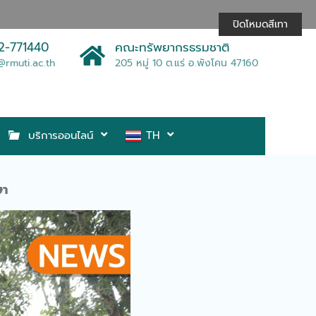
ปิดโหมดสีเทา
2-771440
คณะทรัพยากรธรมชาติ
@rmuti.ac.th
205 หมู่ 10 ต.แร่ อ.พังโคน 47160
บริการออนไลน์
TH
คร “43 ปี ศูนย์ศึกษาการพัฒนาภูพานฯ สืบสาน รักษา ต่อยอด เพื่อพัฒนาชีว
ษา
UN-QA