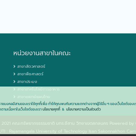
หน่วยงานสาขาในคณะ
สาขาสัตวศาสตร์
สาขาพืชศาสตร์
สาขาประมง
สาขาเทคโนโลยีการอาหาร
สาขาแพทย์แผนไทย
มงคลอีสานของเราใช้คุกกี้เพื่อ ทำให้คุณพบกับความแตกต่างจากผู้ใช้อื่น ๆ ของเว็บไซต์ของเรา 
ิดตามเนื้อหาในเว็บไซต์ของเรา
นโยบายคุกกี้
&
นโยบายความเป็นส่วนตัว
. 2021 คณะทรัพยากรธรรมชาติ มทร.อีสาน วิทยาเขตสกลนคร Powered by 
TI :
Rajamangala University of Technology Isan Sakonnakhon Cam