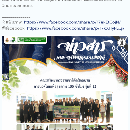
แผนไทย
วิทยาเขตสกลนคร
คณะทรัพยากรธรรมชาติร่วม
พิธีเปิดงานครบรอบวันก่อตั้ง
______________
ศูนย์ศึกษาการพัฒนาภูพานอัน
📁
แฟ้มภาพ:
https://www.facebook.com/share/p/17ekEtGojN/
เนื่องมาจากพระราชดำริ
🌏
facebook:
https://www.facebook.com/share/p/17kXHyPLQj/
จังหวัดสกลนคร “43 ปี ศูนย์
ศึกษาการพัฒนาภูพานฯ
สืบสาน รักษา ต่อยอด เพื่อ
พัฒนาชีวิตที่ยั่งยืน”
คณะทรัพยากรธรรมชาติออก
ให้บริการวิชาการฐานการเรียน
รู้โรงเรียนเซนต์โยเซฟ ท่าแร่
คณะทรัพยากรธรรมชาติให้การ
ต้อนรับทีมตรวจประเมินจาก
สำนักงานสาธารณสุขจังหวัด
สกลนคร
คณะทรัพยากรธรรมชาติจัด
อบรมการให้ความรู้และเขียน
รายงานการประกันคุณภาพ
การศึกษา ระดับหลักสูตร ตาม
เกณฑ์ AUN-QA