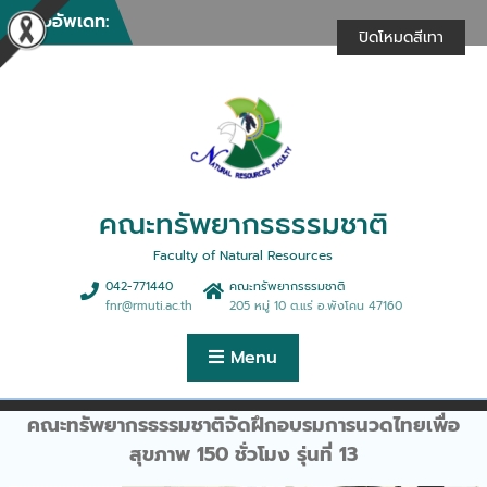
ให้บริการวิชาการในงานรวม
Skip
ข่าวอัพเดท:
น้ำใจไทสกล (งานกาชาด)
to
ปิดโหมดสีเทา
ประจำปี 2569
content
คณะทรัพยากรธรรมชาติให้
บริการวิชาการในการฝึกอบรม
เชิงปฏิบัติการ “การพัฒนา
ศักยภาพด้านธุรกิจฯ”
คณะทรัพยากรธรรมชาติจัด
กิจกรรมทำบุญตักบาตรเนื่อง
ในศุภมงคลสมัยขึ้นปีใหม่
คณะทรัพยากรธรรมชาติ
คณะทรัพยากรธรรมชาติร่วม
ดำเนินการจัดฝึกอบรม
Faculty of Natural Resources
หลักสูตรการนวดตอกเส้นเพื่อ
042-771440
คณะทรัพยากรธรมชาติ
สุขภาพ 30 ชั่วโมง
fnr@rmuti.ac.th
205 หมู่ 10 ต.แร่ อ.พังโคน 47160
คณะทรัพยากรธรรมชาติจัด
บรรยายพิเศษมุมมองการ
Menu
จัดการฟาร์มและธุรกิจประมง
ยุคใหม่สู่ตลาดสากล
คณะทรัพยากรธรรมชาติให้การ
คณะทรัพยากรธรรมชาติจัดฝึกอบรมการนวดไทยเพื่อ
ต้อนรับคณะดูงานจากบริษัท
สุขภาพ 150 ชั่วโมง รุ่นที่ 13
เอ็นแอลพีเอส จำกัด
คณะทรัพยากรธรรมชาติจัด