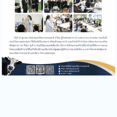
คณะทรัพยากรธรรมชาติร่วม
อบรมเชิงปฏิบัติการ เรื่อง
“ระบบการจัดเก็บสารเคมีและ
การจัดเก็บของเสีย”
คณะทรัพยากรธรรมชาติจัด
กิจกรรมบริการวิชาการ
Bootcamp: MED-SCI-
AGRO-TECH- Camp I
คณะทรัพยากรธรรมชาติจัด
โครงการอบรมความรู้
“กิจกรรมขับขี่ปลอดภัย”
คณะทรัพยากรธรรมชาติร่วม
ดำเนินการจัดการบรรยาย
พิเศษหัวข้อ“รู้ให้ทัน ป้องกัน
โรค FMD”