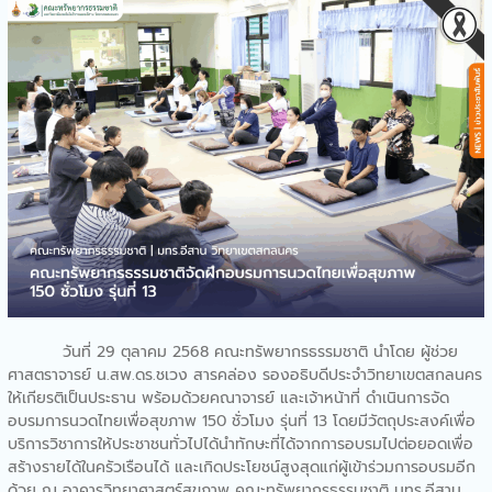
กิจกรรมบริการวิชาการ
ห้องเรียนในรั้วมหาลัย
คณะทรัพยากรธรรมชาติให้การ
ต้อนรับสำนักงานพลังงาน
จังหวัดสกลนคร
คณะทรัพยากรธรรมชาติร่วม
ลงนามความร่วมมือทาง
วิชาการด้านการการแพทย์แผน
ไทย
คณะทรัพยากรธรรมชาติออก
ให้บริการวิชาการกิจกรรมการ
ใช้กล้องจุลทรรศน์”เจาะโลกใบ
เล็ก”
คณะทรัพยากรธรรมชาติจัด
กิจกรรมบริการวิชาการ
วันที่ 29 ตุลาคม 2568 คณะทรัพยากรธรรมชาติ นำโดย ผู้ช่วย
Bootcamp: MED-SCI-
ศาสตราจารย์ น.สพ.ดร.ชเวง สารคล่อง รองอธิบดีประจำวิทยาเขตสกลนคร
AGRO-TECH- Camp
ให้เกียรติเป็นประธาน พร้อมด้วยคณาจารย์ และเจ้าหน้าที่ ดำเนินการจัด
คณะทรัพยากรธรรมชาติให้การ
อบรมการนวดไทยเพื่อสุขภาพ 150 ชั่วโมง รุ่นที่ 13 โดยมีวัตถุประสงค์เพื่อ
ต้อนรับคณะผู้บริหารจาก
บริการวิชาการให้ประชาชนทั่วไปได้นำทักษะที่ได้จากการอบรมไปต่อยอดเพื่อ
มทร.ตะวันออก ในการเข้า
สร้างรายได้ในครัวเรือนได้ และเกิดประโยชน์สูงสุดแก่ผู้เข้าร่วมการอบรมอีก
ศึกษาดูงานทางด้านการแพทย์
ด้วย ณ อาคารวิทยาศาสตร์สุขภาพ คณะทรัพยากรธรรมชาติ มทร.อีสาน