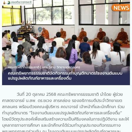
กิจกรรมบริการวิชาการ
ห้องเรียนในรั้วมหาลัย
คณะทรัพยากรธรรมชาติให้การ
ต้อนรับสำนักงานพลังงาน
จังหวัดสกลนคร
คณะทรัพยากรธรรมชาติร่วม
ลงนามความร่วมมือทาง
วิชาการด้านการการแพทย์แผน
ไทย
คณะทรัพยากรธรรมชาติออก
ให้บริการวิชาการกิจกรรมการ
ใช้กล้องจุลทรรศน์”เจาะโลกใบ
เล็ก”
คณะทรัพยากรธรรมชาติจัด
กิจกรรมบริการวิชาการ
วันที่ 20 ตุลาคม 2568 คณะทรัพยากรธรรมชาติ นำโดย ผู้ช่วย
Bootcamp: MED-SCI-
ศาสตราจารย์ น.สพ. ดร.ชเวง สารคล่อง รองอธิการบดีประจำวิทยาเขต
AGRO-TECH- Camp
สกลนคร พร้อมด้วยคณะผู้บริหาร คณาจารย์ เจ้าหน้าที่และนักศึกษา ร่วม
คณะทรัพยากรธรรมชาติให้การ
ทำบุญตักบาตร “โรงงานต้นแบบแปรรูปผลิตภัณฑ์อาหารและเครื่องดื่ม”
ต้อนรับคณะผู้บริหารจาก
โดยมีวัตถุประสงค์เพื่อเสริมสร้างความเป็นศิริมงคลในการปฏิบัติงาน และให้
มทร.ตะวันออก ในการเข้า
บุคลากรทางการศึกษา และนักศึกษาได้ร่วมทำบุญประกอบกิจกรรมทาง
ศึกษาดูงานทางด้านการแพทย์
พระพุทธศาสนาร่วมกัน ณ โรงงานต้นแบบแปรรูปผลิตภัณฑ์อาหารและ