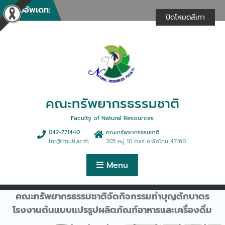
ให้บริการวิชาการในงานรวม
Skip
ข่าวอัพเดท:
น้ำใจไทสกล (งานกาชาด)
to
ปิดโหมดสีเทา
ประจำปี 2569
content
คณะทรัพยากรธรรมชาติให้
บริการวิชาการในการฝึกอบรม
เชิงปฏิบัติการ “การพัฒนา
ศักยภาพด้านธุรกิจฯ”
คณะทรัพยากรธรรมชาติจัด
กิจกรรมทำบุญตักบาตรเนื่อง
ในศุภมงคลสมัยขึ้นปีใหม่
คณะทรัพยากรธรรมชาติ
คณะทรัพยากรธรรมชาติร่วม
ดำเนินการจัดฝึกอบรม
Faculty of Natural Resources
หลักสูตรการนวดตอกเส้นเพื่อ
042-771440
คณะทรัพยากรธรมชาติ
สุขภาพ 30 ชั่วโมง
fnr@rmuti.ac.th
205 หมู่ 10 ต.แร่ อ.พังโคน 47160
คณะทรัพยากรธรรมชาติจัด
บรรยายพิเศษมุมมองการ
Menu
จัดการฟาร์มและธุรกิจประมง
ยุคใหม่สู่ตลาดสากล
คณะทรัพยากรธรรมชาติให้การ
คณะทรัพยากรธรรมชาติจัดกิจกรรมทำบุญตักบาตร
ต้อนรับคณะดูงานจากบริษัท
โรงงานต้นแบบแปรรูปผลิตภัณฑ์อาหารและเครื่องดื่ม
เอ็นแอลพีเอส จำกัด
คณะทรัพยากรธรรมชาติจัด