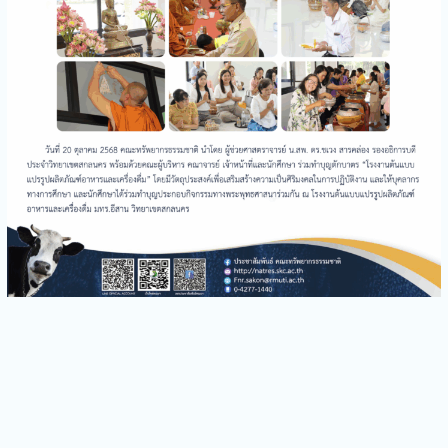
คณะทรัพยากรธรรมชาติร่วม
อบรมเชิงปฏิบัติการ เรื่อง
“ระบบการจัดเก็บสารเคมีและ
การจัดเก็บของเสีย”
คณะทรัพยากรธรรมชาติจัด
กิจกรรมบริการวิชาการ
Bootcamp: MED-SCI-
AGRO-TECH- Camp I
คณะทรัพยากรธรรมชาติจัด
โครงการอบรมความรู้
“กิจกรรมขับขี่ปลอดภัย”
คณะทรัพยากรธรรมชาติร่วม
ดำเนินการจัดการบรรยาย
พิเศษหัวข้อ“รู้ให้ทัน ป้องกัน
โรค FMD”