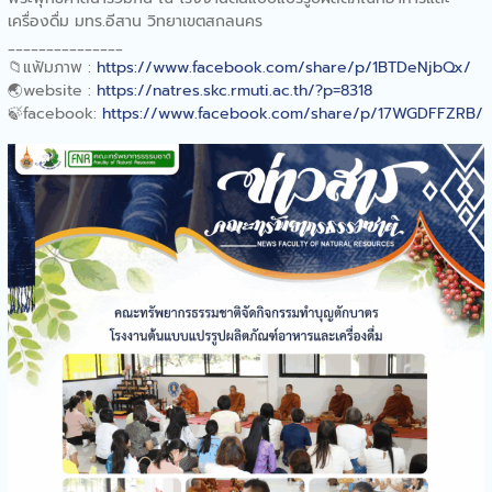
แผนไทย
เครื่องดื่ม มทร.อีสาน วิทยาเขตสกลนคร
คณะทรัพยากรธรรมชาติร่วม
_______________
พิธีเปิดงานครบรอบวันก่อตั้ง
📁
แฟ้มภาพ :
https://www.facebook.com/share/p/1BTDeNjbQx/
ศูนย์ศึกษาการพัฒนาภูพานอัน
🌏
website :
https://natres.skc.rmuti.ac.th/?p=8318
เนื่องมาจากพระราชดำริ
🍃
facebook:
https://www.facebook.com/share/p/17WGDFFZRB/
จังหวัดสกลนคร “43 ปี ศูนย์
ศึกษาการพัฒนาภูพานฯ
สืบสาน รักษา ต่อยอด เพื่อ
พัฒนาชีวิตที่ยั่งยืน”
คณะทรัพยากรธรรมชาติออก
ให้บริการวิชาการฐานการเรียน
รู้โรงเรียนเซนต์โยเซฟ ท่าแร่
คณะทรัพยากรธรรมชาติให้การ
ต้อนรับทีมตรวจประเมินจาก
สำนักงานสาธารณสุขจังหวัด
สกลนคร
คณะทรัพยากรธรรมชาติจัด
อบรมการให้ความรู้และเขียน
รายงานการประกันคุณภาพ
การศึกษา ระดับหลักสูตร ตาม
เกณฑ์ AUN-QA