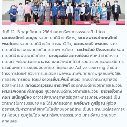
กิจกรรมบริการวิชาการ
ห้องเรียนในรั้วมหาลัย
คณะทรัพยากรธรรมชาติให้การ
ต้อนรับสำนักงานพลังงาน
จังหวัดสกลนคร
วันที่ 12-13 พฤศจิกายน 2564 คณะทรัพยากรธรรมชาติ นำโดย
คณะทรัพยากรธรรมชาติร่วม
ผศ.กรรณิการ์ สมบุญ
รองคณบดีฝ่ายบริหาร,
รศ.น.สพ.ดร.ชำนาญวิทย์
ลงนามความร่วมมือทาง
พรมโคตร
รองคณบดีฝ่ายวิชาการและวิจัย,
ผศ.ดร.ราตรี พระนคร
รอง
วิชาการด้านการการแพทย์แผน
คณบดีฝ่ายแผนและประกันคุณภาพการศึกษา,
ผศ.ไพวัลย์ ปัญญาแก้ว
รอง
ไทย
คณบดีฝ่ายพัฒนานักศึกษา,
นางนุชจรีย์ สตางค์รัตน์
หัวหน้าสำนักงาน
คณะทรัพยากรธรรมชาติออก
คณบดี, พร้อมด้วยคณาจารย์ และเจ้าหน้าที่ได้เข้าร่วมโครงการอบรมวิธีการ
ให้บริการวิชาการกิจกรรมการ
ประเมินผลการเรียนของนักศึกษาที่เรียนแบบ Active Learning ดำเนิน
ใช้กล้องจุลทรรศน์”เจาะโลกใบ
โครงการโดยฝ่ายวิชาการและวิจัย เพื่อพัฒนาเพิ่มศักยภาพผู้สอนเพื่อใช้ใน
เล็ก”
การเรียนการสอน โดยมี
อาจารย์ประพันธ์ ยาวระ
คณบดีคณะครุศาสตร์
คณะทรัพยากรธรรมชาติจัด
อุตสาหกรรม,
ผศ.ดร.จารุวรรณ ธาระศัพท์
รองคณบดีฝ่ายวิชาการและวิจัย,
กิจกรรมบริการวิชาการ
ผศ.ดร.พงศกร คำภาบุตร
ผู้ช่วยคณบดีฝ่ายวิชาการและวิจัย,
อาจารย์วราง
Bootcamp: MED-SCI-
คณา เหนือคูเมือง
อาจารย์สาขาครุศาสตร์อุตสาหกรรมคอมพิวเตอร์ เป็น
AGRO-TECH- Camp
วิทยากรในการบรรยาย และได้รับเกียรติจาก
ผศ.อัมพร ภูศรีฐาน
ผู้ช่วย
คณะทรัพยากรธรรมชาติให้การ
อธิการบดีมหาวิทยาลัยเทคโนโลยีราชมงคลอีสาน เป็นประธานเปิดโครงการฯ
ต้อนรับคณะผู้บริหารจาก
ณ ห้องประชุมภูส้มโฮง คณะทรัพยากรธรรมชาติ มทร.อีสาน วิทยาเขต
มทร.ตะวันออก ในการเข้า
สกลนคร
ศึกษาดูงานทางด้านการแพทย์