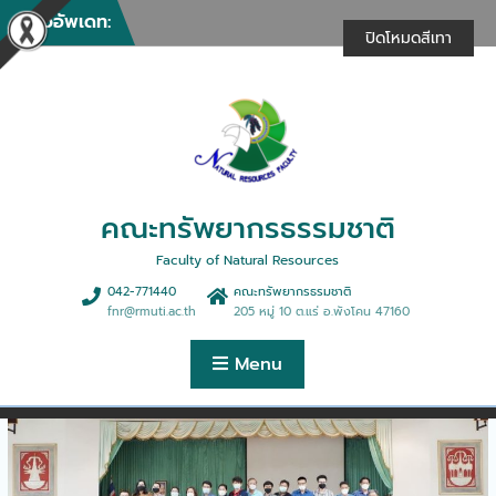
ให้บริการวิชาการในงานรวม
Skip
ข่าวอัพเดท:
น้ำใจไทสกล (งานกาชาด)
to
ปิดโหมดสีเทา
ประจำปี 2569
content
คณะทรัพยากรธรรมชาติให้
บริการวิชาการในการฝึกอบรม
เชิงปฏิบัติการ “การพัฒนา
ศักยภาพด้านธุรกิจฯ”
คณะทรัพยากรธรรมชาติจัด
กิจกรรมทำบุญตักบาตรเนื่อง
ในศุภมงคลสมัยขึ้นปีใหม่
คณะทรัพยากรธรรมชาติ
คณะทรัพยากรธรรมชาติร่วม
ดำเนินการจัดฝึกอบรม
Faculty of Natural Resources
หลักสูตรการนวดตอกเส้นเพื่อ
042-771440
คณะทรัพยากรธรมชาติ
สุขภาพ 30 ชั่วโมง
fnr@rmuti.ac.th
205 หมู่ 10 ต.แร่ อ.พังโคน 47160
คณะทรัพยากรธรรมชาติจัด
บรรยายพิเศษมุมมองการ
Menu
จัดการฟาร์มและธุรกิจประมง
ยุคใหม่สู่ตลาดสากล
คณะทรัพยากรธรรมชาติให้การ
ต้อนรับคณะดูงานจากบริษัท
เอ็นแอลพีเอส จำกัด
คณะทรัพยากรธรรมชาติจัด