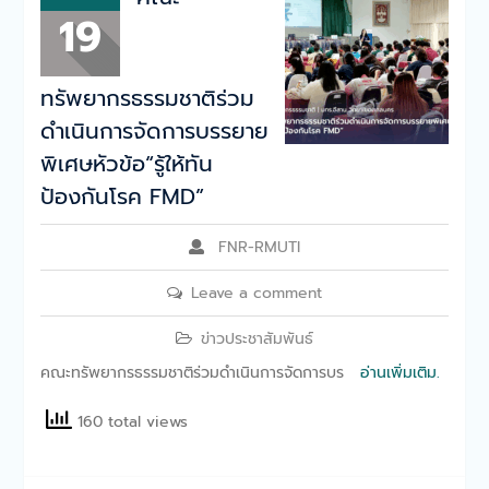
19
แผนไทย
คณะทรัพยากรธรรมชาติร่วม
พิธีเปิดงานครบรอบวันก่อตั้ง
ศูนย์ศึกษาการพัฒนาภูพานอัน
ทรัพยากรธรรมชาติร่วม
เนื่องมาจากพระราชดำริ
ดำเนินการจัดการบรรยาย
จังหวัดสกลนคร “43 ปี ศูนย์
ศึกษาการพัฒนาภูพานฯ
พิเศษหัวข้อ“รู้ให้ทัน
สืบสาน รักษา ต่อยอด เพื่อ
ป้องกันโรค FMD”
พัฒนาชีวิตที่ยั่งยืน”
คณะทรัพยากรธรรมชาติออก
FNR-RMUTI
ให้บริการวิชาการฐานการเรียน
รู้โรงเรียนเซนต์โยเซฟ ท่าแร่
Leave a comment
คณะทรัพยากรธรรมชาติให้การ
ต้อนรับทีมตรวจประเมินจาก
ข่าวประชาสัมพันธ์
สำนักงานสาธารณสุขจังหวัด
สกลนคร
คณะทรัพยากรธรรมชาติร่วมดำเนินการจัดการบร
อ่านเพิ่มเติม.
คณะทรัพยากรธรรมชาติจัด
อบรมการให้ความรู้และเขียน
160 total views
รายงานการประกันคุณภาพ
การศึกษา ระดับหลักสูตร ตาม
เกณฑ์ AUN-QA