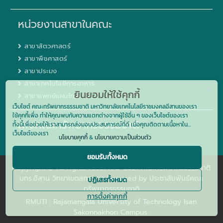
หน่วยงานสาขาในคณะ
สาขาสัตวศาสตร์
สาขาพืชศาสตร์
สาขาประมง
สาขาเทคโนโลยีการอาหาร
ยินยอมให้ใช้คุกกี้
สาขาแพทย์แผนไทย
เว็บไซต์ คณะทรัพยากรธรรมชาติ มหาวิทยาลัยเทคโนโลยีราชมงคลอีสานของเรา
ใช้คุกกี้เพื่อ ทำให้คุณพบกับความแตกต่างจากผู้ใช้อื่น ๆ ของเว็บไซต์ของเรา
เพจคณะทรัพยากรธรรมชาติ
ทั้งนี้เพื่อช่วยให้เราสามารถส่งมอบประสบการณ์ที่ดี เมื่อคุณติดตามเนื้อหาใน
เว็บไซต์ของเรา
นโยบายคุกกี้
&
นโยบายความเป็นส่วนตัว
ยอมรับทั้งหมด
Copyright © All rights reserved. 2021 คณะทรัพยากรธรรมชาติ
มทร.อีสาน วิทยาเขตสกลนคร Powered by ประชาสัมพันธ์คณะ
ปฏิเสธทั้งหมด
ทรัพยากรธรรมชาติ
การตั้งค่าคุกกี้
RMUTI :
Rajamangala University of Technology Isan
Sakonnakhon Campus.