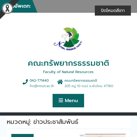
Skip
ให้บริการวิชาการในงานรวม
ข่าวอัพเดท:
to
น้ำใจไทสกล (งานกาชาด)
ปิดโหมดสีเทา
content
ประจำปี 2569
คณะทรัพยากรธรรมชาติให้
บริการวิชาการในการฝึกอบรม
เชิงปฏิบัติการ “การพัฒนา
ศักยภาพด้านธุรกิจฯ”
คณะทรัพยากรธรรมชาติจัด
กิจกรรมทำบุญตักบาตรเนื่อง
คณะทรัพยากรธรรมชาติ
ในศุภมงคลสมัยขึ้นปีใหม่
คณะทรัพยากรธรรมชาติร่วม
Faculty of Natural Resources
ดำเนินการจัดฝึกอบรม
หลักสูตรการนวดตอกเส้นเพื่อ
042-771440
คณะทรัพยากรธรมชาติ
สุขภาพ 30 ชั่วโมง
fnr@rmuti.ac.th
205 หมู่ 10 ต.แร่ อ.พังโคน 47160
คณะทรัพยากรธรรมชาติจัด
บรรยายพิเศษมุมมองการ
Menu
จัดการฟาร์มและธุรกิจประมง
ยุคใหม่สู่ตลาดสากล
คณะทรัพยากรธรรมชาติให้การ
หมวดหมู่:
ข่าวประชาสัมพันธ์
ต้อนรับคณะดูงานจากบริษัท
เอ็นแอลพีเอส จำกัด