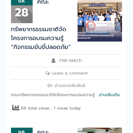
คณะ
คณะทรัพยากรธรรมชาติจัด
ม.ค.
กิจกรรมบริการวิชาการ
28
ห้องเรียนในรั้วมหาลัย
คณะทรัพยากรธรรมชาติให้การ
ต้อนรับสำนักงานพลังงาน
ทรัพยากรธรรมชาติจัด
จังหวัดสกลนคร
โครงการอบรมความรู้
คณะทรัพยากรธรรมชาติร่วม
ลงนามความร่วมมือทาง
“กิจกรรมขับขี่ปลอดภัย”
วิชาการด้านการการแพทย์แผน
ไทย
FNR-RMUTI
คณะทรัพยากรธรรมชาติออก
ให้บริการวิชาการกิจกรรมการ
Leave a comment
ใช้กล้องจุลทรรศน์”เจาะโลกใบ
เล็ก”
ข่าวประชาสัมพันธ์
คณะทรัพยากรธรรมชาติจัด
กิจกรรมบริการวิชาการ
คณะทรัพยากรธรรมชาติจัดโครงการอบรมความรู้
อ่านเพิ่มเติม.
Bootcamp: MED-SCI-
AGRO-TECH- Camp
66 total views
, 1 views today
คณะทรัพยากรธรรมชาติให้การ
ต้อนรับคณะผู้บริหารจาก
มทร.ตะวันออก ในการเข้า
คณะ
ม.ค.
ศึกษาดูงานทางด้านการแพทย์